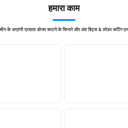
हमारा काम
चीन के अग्रणी प्रदाता डोजर काटने के किनारे और अंत बिट्स & लोडर कटिंग ए
 एंड बिट्स: चरम स्थितियों
डोज़र कटिंग एज: उत्पाद
आपके ब्लेड की सुरक्षा और
और प्रति-घंटा लागत दक्षत
अधिकतम प्रवेश
आधार
— समाचार —
— समाचार —