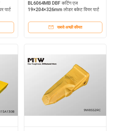
BL6064MB DBF कटिंग एज
 पार्ट
19×204×326mm लोडर बकेट वियर पार्ट
8.6KG
सबसे अच्छी कीमत
.5kg काला