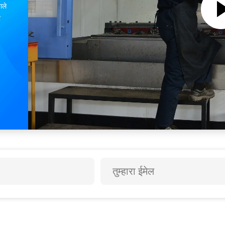
ाले
र