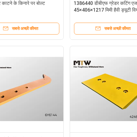
काटने के किनारे पर बोल्ट
1386440 डीबीएफ ग्रेडर कटिंग एज
45×406×1217 मिमी हैवी ड्यूटी वियर
164.8केजी
सबसे अच्छी कीमत
सबसे अच्छी कीमत
CB50 चॉकी वियर प्रोटेक्शन बकेट बार 1