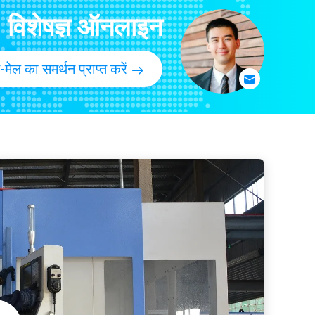
 होल्स 60x263x816mm
विशेषज्ञ ऑनलाइन
ल 1006668HAR
X 31kg 950H 962H 966G 972G
-मेल का समर्थन प्राप्त करें
6 109KG 4 छेद
टीथ 99x105x253mm
.5kg काला
3751 कार्बाइड से भरा हुआ
4405332CI
 25MnB ट्रिपल ग्राउजर शू
ेट बार अलॉय
 प्रोटेक्शन: