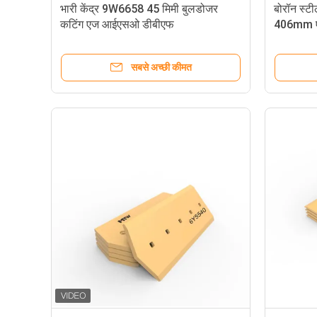
भारी केंद्र 9W6658 45 मिमी बुलडोजर
बोरॉन स्ट
कटिंग एज आईएसओ डीबीएफ
406mm एं
सबसे अच्छी कीमत