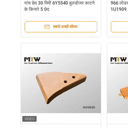
पांच छेद 30 मिमी 6Y5540 बुलडोजर काटने
966 लोडर 
के किनारे 5 छेद
1U1909
सबसे अच्छी कीमत
D155 रिपर शंक 195-78-21320 175-78-31230 490KG