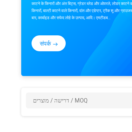
काटने के किनारों और अंत बिट्स, ग्रेडर ब्लेड और ओवरले, लोडर काटने व
किनारों, बाल्टी काटने वाले किनारों, दांत और एडेप्टर, ट्रैक शू और ग्राउज
बार, कार्बाइड और सफेद लोहे के उत्पाद, आदि। एमटीडब...
संपर्क