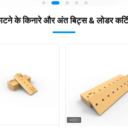
टने के किनारे और अंत बिट्स & लोडर कटिंग
एम एंड टी एक्सपो में आपका स्वागत है!
23 से 26 अप्रैल तक सैन पाउलो ब्राजील में।
or
अभी संपर्क करें