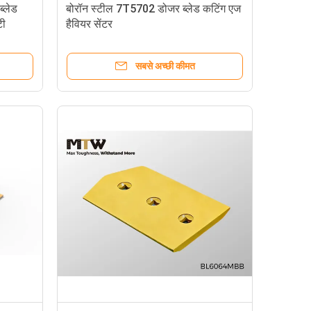
्लेड
बोरॉन स्टील 7T5702 डोजर ब्लेड कटिंग एज
टी
हैवियर सेंटर
सबसे अच्छी कीमत