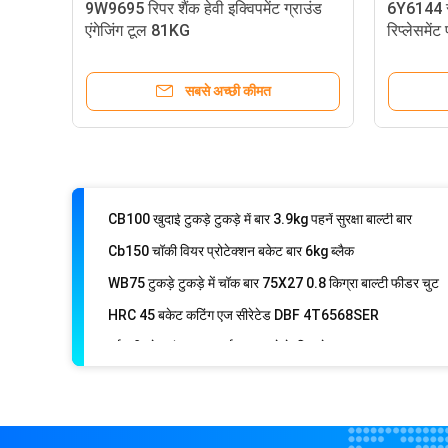
1U3302PT / DE दांत घर्षण प्रवेश (135-9300) J3 दांत बाल्टी दा
9W9695 रिपर शैंक हेवी इक्विपमेंट ग्राउंड
6Y6144 सपो
एंगेजिंग टूल 81KG
रिप्लेसमें
बोरॉन स्टील 1757122272 डोजर ब्लेड कटिंग एज भारी केंद्र
बोरॉन स्टील बुलडोजर अंत बिट 4T6538 अतिरिक्त भारी शुल्क
सबसे अच्छी कीमत
25CrMnB TG216C-14 ट्रिपल ग्राउज़र ट्रैक शूज़ TG खुदाई ट्रै
CB50 हूपर वियर चॉक बार बकेट 240X50X23mm व्हाइट आयरन
CB65 टुकड़े टुकड़े में चॉकी बार बाल्टी सुरक्षा पहनें 240 मिमी
CB100 खुदाई टुकड़े टुकड़े में बार 3.9kg पहनें सुरक्षा बाल्टी बार
Cb150 चॉकी वियर प्रोटेक्शन बकेट बार 6kg ब्लैक
WB75 टुकड़े टुकड़े में चॉक बार 75X27 0.8 किग्रा बाल्टी फीडर चुट
HRC 45 बकेट कटिंग एज सीरेटेड DBF 4T6568SER
बर्फ की ब्लेड टंगस्टन कार्बाइड काटने के किनारे
वोल्फ़्रेम कार्बाइड से सम्मिलित बर्फ की ब्लेड 4T2242XQ
ग्रेडर ब्लेड 7D1577
मोटर ग्रेडर ब्लेड 7D1158