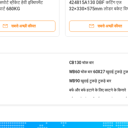
ंत 7KG
मोटर ग्रेडर अंत बिट 7D9999
र्ट ब्रैकेट हेवी इक्विपमेंट
424815A130 DBF कटिंग एज
ट पार्ट 680KG
32×330×575mm लोडर बकेट वियर
बोरॉन स्टील बुलडोजर काटने का किनारा 9J
43.2KG
वोल्त्रोजन कार्बाइड पैटर्न ग्रेडर ब्लेड 
सबसे अच्छी कीमत
सबसे अच्छी कीमत
क पैड
TG216E-11 आईएसओ ग्राउजर ट्रैक पैड
CB40 बकेट चॉकी बार वियर प्रोटेक्शन बक
CB90 चॉक बार बकेट 3.5 किग्रा हॉपर वियर
CB130 चोक बार
WB60 चोक बार 60X27 खुदाई टुकड़े टुकड़
WB90 खुदाई टुकड़े टुकड़े बार
बर्फ और बर्फ हटाने के लिए काटने के किनारे
वोल्फ़्रेम कार्बाइड सम्मिलित ग्रेडर ब्लेड
वोल्फ्रेम कार्बाइड सम्मिलित ग्रेडर ब्ले
3G6395HAL कास्ट हाफ एरो 3 होल्स ये