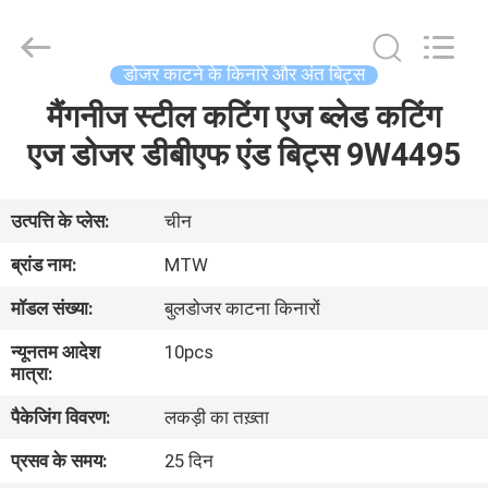
-
2026
MTW
WEAR
PARTS
डोजर काटने के किनारे और अंत बिट्स
(SUZHOU)
CO.,LTD.
All
मैंगनीज स्टील कटिंग एज ब्लेड कटिंग
घर
Rights
Reserved.
एज डोजर डीबीएफ एंड बिट्स 9W4495
उत्पादों
उत्पत्ति के प्लेस:
चीन
वीडियो
ब्रांड नाम:
MTW
मॉडल संख्या:
बुलडोजर काटना किनारों
हमारे
न्यूनतम आदेश
10pcs
बारे
मात्रा:
में
पैकेजिंग विवरण:
लकड़ी का तख़्ता
प्रसव के समय:
25 दिन
कारखाना