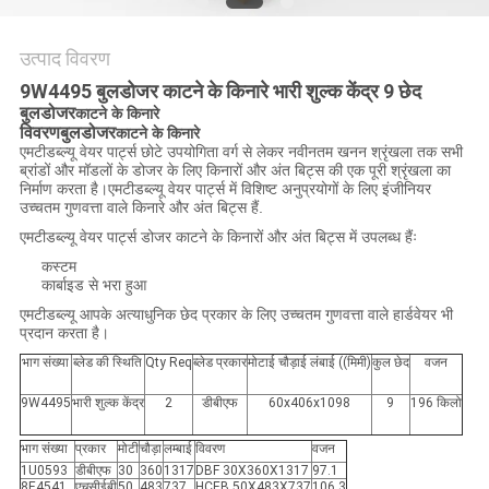
अनुरोध
करें
उत्पाद विवरण
9W4495 बुलडोजर काटने के किनारे भारी शुल्क केंद्र 9 छेद
साइटमैप
बुलडोजर
काटने के किनारे
विवरण
बुलडोजर
काटने के किनारे
एमटीडब्ल्यू वेयर पार्ट्स छोटे उपयोगिता वर्ग से लेकर नवीनतम खनन श्रृंखला तक सभी
ब्रांडों और मॉडलों के डोजर के लिए किनारों और अंत बिट्स की एक पूरी श्रृंखला का
PRIVACY
निर्माण करता है।एमटीडब्ल्यू वेयर पार्ट्स में विशिष्ट अनुप्रयोगों के लिए इंजीनियर
उच्चतम गुणवत्ता वाले किनारे और अंत बिट्स हैं.
POLICY
एमटीडब्ल्यू वेयर पार्ट्स डोजर काटने के किनारों और अंत बिट्स में उपलब्ध हैंः
कस्टम
कार्बाइड से भरा हुआ
एमटीडब्ल्यू आपके अत्याधुनिक छेद प्रकार के लिए उच्चतम गुणवत्ता वाले हार्डवेयर भी
प्रदान करता है।
भाग संख्या
ब्लेड की स्थिति
Qty Req
ब्लेड प्रकार
मोटाई चौड़ाई लंबाई ((मिमी)
कुल छेद
वजन
9W4495
भारी शुल्क केंद्र
2
डीबीएफ
60x406x1098
9
196 किलो
भाग संख्या
प्रकार
मोटी
चौड़ा
लम्बाई
विवरण
वजन
1U0593
डीबीएफ
30
360
1317
DBF 30X360X1317
97.1
8E4541
एचसीईबी
50
483
737
HCEB 50X483X737
106.3