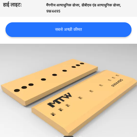
हाई लाइट:
,
,
भ्रमण
मैंगनीज अत्याधुनिक डोजर
डीबीएफ एंड अत्याधुनिक डोजर
9W4495
गुणवत्ता
सबसे अच्छी कीमत
नियंत्रण
संपर्क
करें
समाचार
एक
उद्धरण
का