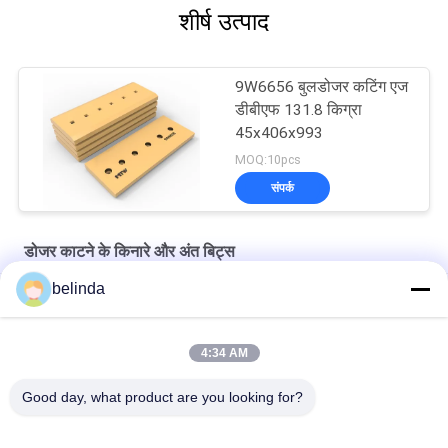
शीर्ष उत्पाद
9W6656 बुलडोजर कटिंग एज
डीबीएफ 131.8 किग्रा
45x406x993
MOQ:10pcs
संपर्क
डोजर काटने के किनारे और अंत बिट्स
belinda
बोरॉन स्टील बुलडोजर कटिंग एज 60 मिमी 9W4495 हैवी ड्यूटी सेंटर
बोरॉन डोजर ब्लेड कटिंग एज आईएसओ 7T5702 येलो हैवियर सेंटर
4:34 AM
भारी केंद्र 9W6658 45 मिमी बुलडोजर कटिंग एज आईएसओ डीबीएफ
Good day, what product are you looking for?
लोकप्रिय श्रेणियां
सभी