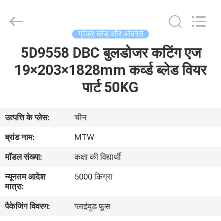
-
2026
MTW
WEAR
PARTS
ग्रेडर ब्लेड और ओवरले
(SUZHOU)
CO.,LTD.
All
5D9558 DBC बुलडोजर कटिंग एज
घर
Rights
Reserved.
19×203×1828mm कर्व्ड ब्लेड वियर
उत्पादों
पार्ट 50KG
वीडियो
उत्पत्ति के प्लेस:
चीन
ब्रांड नाम:
MTW
हमारे
मॉडल संख्या:
कक्षा की विद्यार्थी
बारे
न्यूनतम आदेश
5000 किग्रा
में
मात्रा:
पैकेजिंग विवरण:
प्लाईवुड फूस
कारखाना