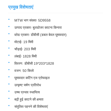
प्रमुख विशेषताएं
MTW भाग संख्याः 5D9558
उत्पाद प्रकारः बुलडोजर काटना किनारा
ब्लेड प्रकारः डीबीसी (डबल बेवल घुमावदार)
मोटाईः 19 मिमी
चौड़ाईः 203 मिमी
लंबाईः 1828 मिमी
विवरण: डीबीसी 19*203*1828
वजन: 50 किलो
घुमावदार कटिंग एज प्रोफाइल
उत्कृष्ट घर्षण प्रतिरोध
उच्च प्रभाव स्थायित्व
बढ़ी हुई काटने की क्षमता
संतुलित पहनने की विशेषताएं