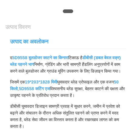
अनुरोध
करें
उत्पाद विवरण
SITEMAP
उत्पाद का अवलोकन
PRIVACY
द
5D9558 बुलडोजर काटने का किनारा
टिकाऊ है
डीबीसी (डबल बेवल वक्र)
POLICY
ब्लेड पहनने भाग
निर्माण, ग्रेडिंग और भारी सामग्री हैंडलिंग अनुप्रयोगों में काम
करने वाले बुलडोजर और ग्राउंड मूविंग उपकरण के लिए डिज़ाइन किया गया।
जिसमें एक
19*203*1828 मिमी
घुमावदार ब्लेड प्रोफाइल और एक वजन
50
किलो
,
5D9558 कटिंग एज
विश्वसनीय ब्लेड सुरक्षा, बेहतर काटने की दक्षता और
उत्कृष्ट पहनने के प्रतिरोध प्रदान करता है।
डीबीसी घुमावदार डिजाइन सामग्री प्रवाह में सुधार करने, जमीन में प्रवेश को
बढ़ाने और संचालन के दौरान अधिक संतुलित पहनने को प्राप्त करने में मदद
करता है, ब्लेड सेवा जीवन का विस्तार करता है और रखरखाव लागत को कम
करता है।