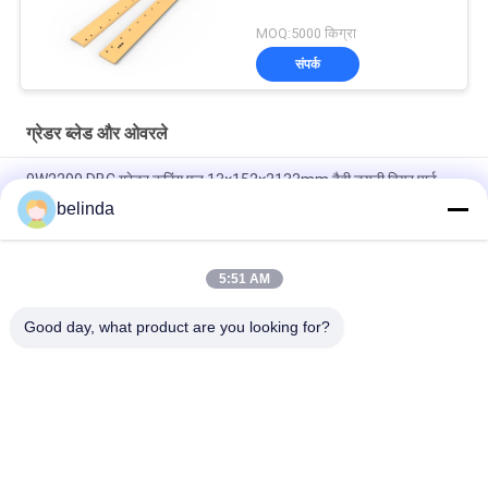
MOQ:5000 किग्रा
संपर्क
ग्रेडर ब्लेड और ओवरले
9W2299 DBC ग्रेडर कटिंग एज 13×152×2133mm हैवी ड्यूटी वियर पार्ट
28KG
belinda
1093116 डीबीएफ बुलडोजर कटिंग एज 45×330×1216 मिमी हैवी ड्यूटी ब्लेड
132.2KG
5:51 AM
7T1645 DBC कटिंग एज 16×152×2133 34KG मोटर ग्रेडर ब्लेड
Good day, what product are you looking for?
लोकप्रिय श्रेणियां
सभी
डोजर काटने के किनारे 
लोडर कटिंग एज
और अंत बिट्स