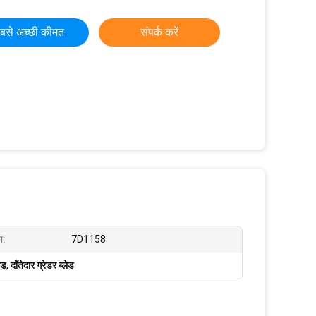
बसे अच्छी कीमत
संपर्क करें
ा:
7D1158
ेड
,
दाँतेदार ग्रेडर ब्लेड