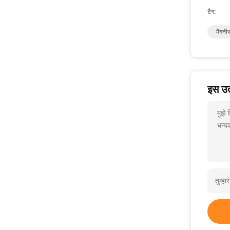
टैग:
मैंगनी
इस उत्
मुझे
धन्यव