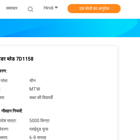
Hindi
समाचार
एक बोली का अनुरोध
रेडर ब्लेड 7D1158
िवरण:
 प्लेस:
चीन
:
MTW
्या:
कक्षा की विद्यार्थी
 नौवहन नियमों:
देश मात्रा:
5000 किग्रा
विवरण:
प्लाईवुड फूस
 समय:
6-8 सप्ताह