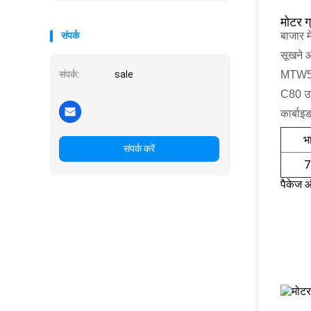
मोटर ग
संपर्क
बाजार म
सूखने 
संपर्क:
sale
MTW500 
C80 उच्
कार्बाइ
भ
संपर्क करें
7
पैकेज औ