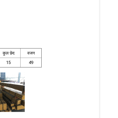
कुल छेद
वजन
15
49