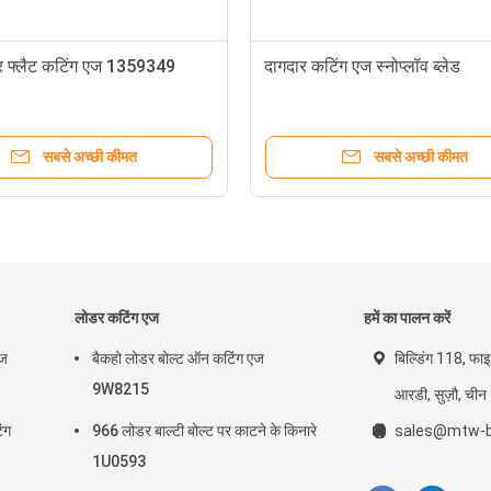
डर फ्लैट कटिंग एज 1359349
दागदार कटिंग एज स्नोप्लॉव ब्लेड
सबसे अच्छी कीमत
सबसे अच्छी कीमत
लोडर कटिंग एज
हमें का पालन करें
एज
बैकहो लोडर बोल्ट ऑन कटिंग एज
बिल्डिंग 118, फाइ
9W8215
आरडी, सुज़ौ, चीन
ंग
966 लोडर बाल्टी बोल्ट पर काटने के किनारे
sales@mtw-b
1U0593