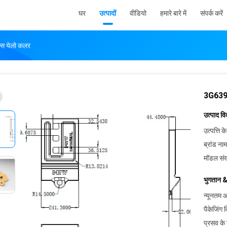
घर
उत्पादों
वीडियो
हमारे बारे में
संपर्क करें
्स येलो कलर
3G6395
उत्पाद व
उत्पत्ति के
ब्रांड नाम
मॉडल संख
भुगतान &
न्यूनतम आ
पैकेजिंग 
प्रसव के