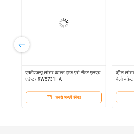
च
एमटीडब्ल्यू लोडर कास्ट हाफ एरो सेंटर एलएच
व्हील लो
एडेप्टर 9W5731HA
येलो बकेट
सबसे अच्छी कीमत