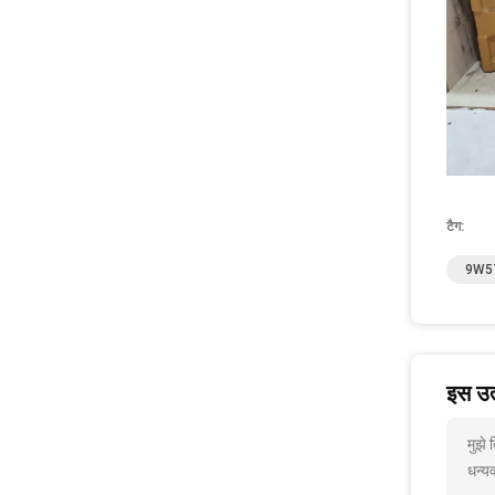
टैग:
9W5
इस उत्
मुझे
धन्यव