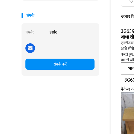
प्र
संपर्क
उत्पाद व
3G6395
संपर्क:
sale
आधा ती
एमटीडब्ल्
आधे तीरो
करते हुए
बाल्टी क
संपर्क करें
भाग
3G6
पैकेज औ