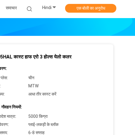
Hindi
समाचार
एक बोली का अनुरोध
HAL कास्ट हाफ एरो 3 होल्स येलो कलर
िवरण:
 प्लेस:
चीन
:
MTW
्या:
आधा तीर कास्ट करें
 नौवहन नियमों:
देश मात्रा:
5000 किग्रा
विवरण:
प्लाई-लकड़ी के ब्लॉक
 समय:
6-8 सप्ताह