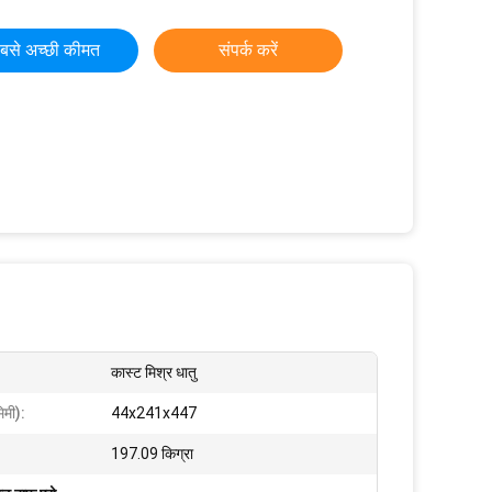
बसे अच्छी कीमत
संपर्क करें
कास्ट मिश्र धातु
िमी):
44x241x447
197.09 किग्रा