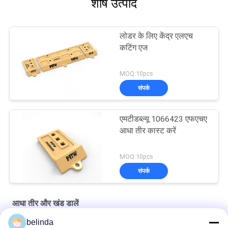
शीर्ष उत्पाद
लोडर के लिए केंद्र एलएच
कटिंग एज
MOQ:10pcs
संपर्क
एमटीडब्ल्यू 1066423 एफएचए
आधा तीर कास्ट करें
MOQ:10pcs
संपर्क
आधा तीर और खंड डालें
belinda
लोडर एड कास्ट हाफ एरो ब्लेड्स HA सेगमेंट 2085261FHAR