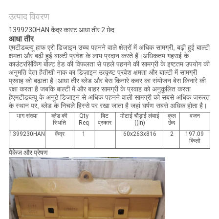
अनुरोध
उत्पाद विवरण
करें
1399230HAN केंद्र कास्ट आधा तीर 2 छेद
आधा तीर
एमटीडब्ल्यू हाफ एरो डिजाइन उच्च पहनने वाले क्षेत्रों में अधिक सामग्री, बढ़ी हुई बाल्टी
साइटमैप
क्षमता और बढ़ी हुई बाल्टी प्रवेश के लाभ प्रदान करते हैं।अधिकतम गहराई के
काउंटरसिंकिंग बोल्ट हेड की विफलता से पहले पहनने की सामग्री के इष्टतम उपयोग की
अनुमति देता हैतीखी नाक का डिज़ाइन उत्कृष्ट प्रवेश क्षमता और बाल्टी में सामग्री
PRIVACY
प्रवाह को बढ़ाता है।आधा तीर ब्लेड और बेस किनारे कवर का संयोजन बेस किनारे की
रक्षा करता है जबकि बाल्टी में और बाहर सामग्री के प्रवाह को अनुकूलित करता
POLICY
हैएमटीडब्ल्यू के अनूठे डिजाइन से अधिक पहनने वाली सामग्री को सबसे अधिक जरूरत
के स्थान पर, ब्लेड के निचले हिस्से पर रखा जाता है जहां घर्षण सबसे अधिक होता है।
भाग संख्या
ब्लेड की
Qty
बिट
मोटाई चौड़ाई लंबाई
कुल
वजन
स्थिति
Req
प्रकार
((in)
छेद
1399230HAN
केंद्र
1
60x263x816
2
197.09
किलो
पैकेज और प्रेषण