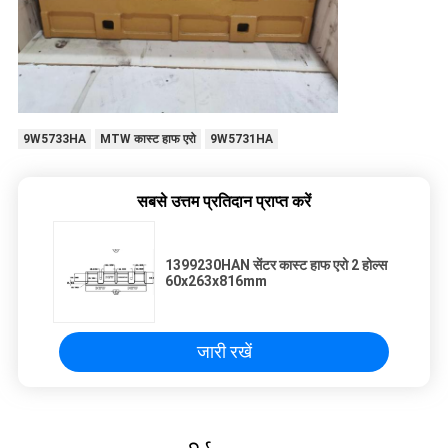
9W5733HA
MTW कास्ट हाफ एरो
9W5731HA
सबसे उत्तम प्रतिदान प्राप्त करें
1399230HAN सेंटर कास्ट हाफ एरो 2 होल्स
60x263x816mm
जारी रखें