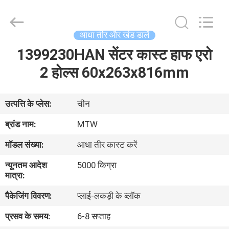
-
2026
MTW
WEAR
PARTS
आधा तीर और खंड डालें
(SUZHOU)
CO.,LTD.
All
1399230HAN सेंटर कास्ट हाफ एरो
घर
Rights
Reserved.
2 होल्स 60x263x816mm
उत्पादों
उत्पत्ति के प्लेस:
चीन
वीडियो
ब्रांड नाम:
MTW
मॉडल संख्या:
आधा तीर कास्ट करें
हमारे
न्यूनतम आदेश
5000 किग्रा
बारे
मात्रा:
में
पैकेजिंग विवरण:
प्लाई-लकड़ी के ब्लॉक
प्रसव के समय:
6-8 सप्ताह
कारखाना