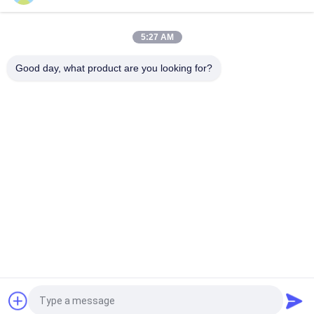
लोडर के लिए एमटीडब्ल्यू कटिंग एज तेज नाक 9W5733HA
5:27 AM
बेस एज कास्ट हाफ एरो MTW लोडर 1099123FHA को खत्म करना
Good day, what product are you looking for?
लोकप्रिय श्रेणियां
सभी
डोजर काटने के किनारे 
लोडर कटिंग एज
और अंत बिट्स
ग्रेडर ब्लेड और ओवरले
ट्रैक जूता प्लेट
बाल्टी दांत और एडेप्टर
बाल्टी काटना किनारों
बाल्टी सुरक्षा
आधा तीर और खंड डालें
एक बोली का अनुरोध