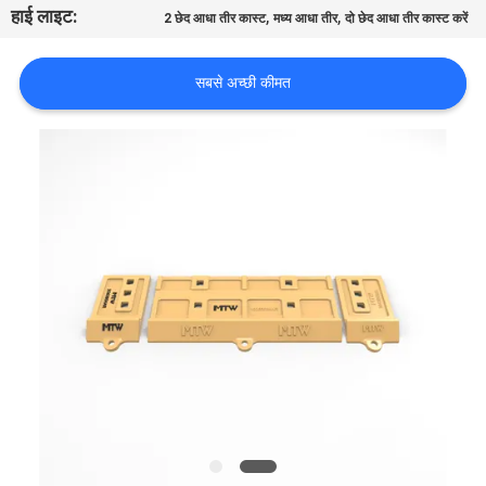
हाई लाइट:
,
,
भ्रमण
2 छेद आधा तीर कास्ट
मध्य आधा तीर
दो छेद आधा तीर कास्ट करें
सबसे अच्छी कीमत
गुणवत्ता
नियंत्रण
संपर्क
करें
समाचार
एक
उद्धरण
का