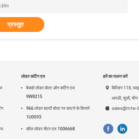
प्रस्तुत
लोडर कटिंग एज
हमें का पालन करें
एज
बैकहो लोडर बोल्ट ऑन कटिंग एज
बिल्डिंग 118, फाइ
9W8215
आरडी, सुज़ौ, चीन
ंग
966 लोडर बाल्टी बोल्ट पर काटने के किनारे
sales@mtw-b
1U0593
एज
व्हील लोडर सेंटर एज 1006668