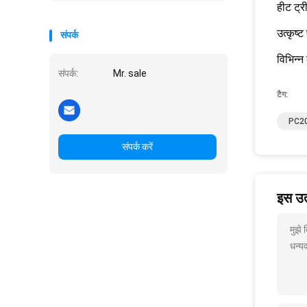
हीट ट्र
उत्कृष्
संपर्क
विभिन्न 
संपर्क:
Mr. sale
टैग:
PC200
संपर्क करें
इस उत्
मुझे
धन्यव