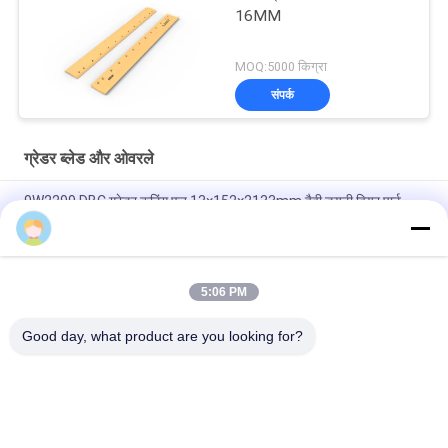
16MM
MOQ:5000 किग्रा
संपर्क
ग्रेडर ब्लेड और ओवरले
9W2299 DBC ग्रेडर कटिंग एज 13×152×2133mm हैवी ड्यूटी वियर पार्ट
28KG
belinda
1093116 डीबीएफ बुलडोजर कटिंग एज 45×330×1216 मिमी हैवी ड्यूटी ब्लेड
132.2KG
5:06 PM
7T1645 DBC कटिंग एज 16×152×2133 34KG मोटर ग्रेडर ब्लेड
Good day, what product are you looking for?
लोकप्रिय श्रेणियां
सभी
डोजर काटने के किनारे 
लोडर कटिंग एज