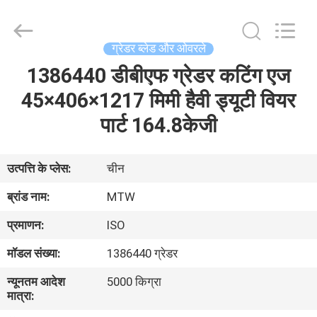
-
2026
MTW
WEAR
PARTS
ग्रेडर ब्लेड और ओवरले
(SUZHOU)
CO.,LTD.
All
1386440 डीबीएफ ग्रेडर कटिंग एज
घर
Rights
Reserved.
45×406×1217 मिमी हैवी ड्यूटी वियर
उत्पादों
पार्ट 164.8केजी
वीडियो
उत्पत्ति के प्लेस:
चीन
ब्रांड नाम:
MTW
हमारे
प्रमाणन:
ISO
बारे
मॉडल संख्या:
1386440 ग्रेडर
में
न्यूनतम आदेश
5000 किग्रा
मात्रा:
कारखाना