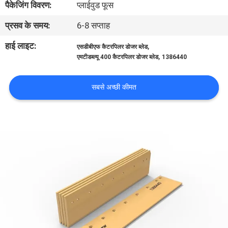
पैकेजिंग विवरण:
प्लाईवुड फूस
भ्रमण
प्रसव के समय:
6-8 सप्ताह
गुणवत्ता
हाई लाइट:
,
एसडीबीएफ कैटरपिलर डोजर ब्लेड
,
एमटीडब्ल्यू 400 कैटरपिलर डोजर ब्लेड
1386440
नियंत्रण
सबसे अच्छी कीमत
संपर्क
करें
समाचार
एक
उद्धरण
का