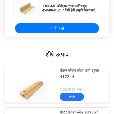
1386440 डीबीएफ ग्रेडर कटिंग एज
45×406×1217 मिमी हैवी ड्यूटी वियर पार्ट
164.8केजी
जारी रखें
शीर्ष उत्पाद
मोटर ग्रेडर ब्लेड भारी शुल्क
4T2244
MOQ:5000 किग्रा
संपर्क
मोटर ग्रेडर ब्लेड 9J3657