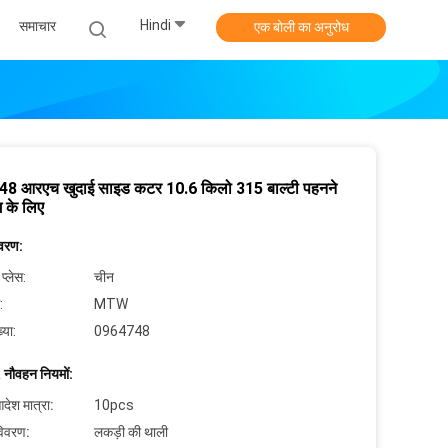
Hindi
समाचार
एक बोली का अनुरोध
8 आरएच खुदाई साइड कटर 10.6 किलो 315 बाल्टी पहनने
ग के लिए
िवरण:
 प्लेस:
चीन
:
MTW
्या:
0964748
 नौवहन नियमों:
देश मात्रा:
10pcs
विवरण:
लकड़ी की थाली