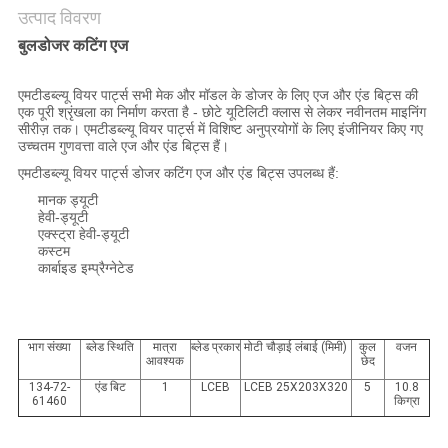
अनुरोध
उत्पाद विवरण
करें
बुलडोजर कटिंग एज
एमटीडब्ल्यू वियर पार्ट्स सभी मेक और मॉडल के डोजर के लिए एज और एंड बिट्स की
SITEMAP
एक पूरी श्रृंखला का निर्माण करता है - छोटे यूटिलिटी क्लास से लेकर नवीनतम माइनिंग
सीरीज़ तक। एमटीडब्ल्यू वियर पार्ट्स में विशिष्ट अनुप्रयोगों के लिए इंजीनियर किए गए
उच्चतम गुणवत्ता वाले एज और एंड बिट्स हैं।
PRIVACY
एमटीडब्ल्यू वियर पार्ट्स डोजर कटिंग एज और एंड बिट्स उपलब्ध हैं:
POLICY
मानक ड्यूटी
हेवी-ड्यूटी
एक्स्ट्रा हेवी-ड्यूटी
कस्टम
कार्बाइड इम्प्रैग्नेटेड
भाग संख्या
ब्लेड स्थिति
मात्रा
ब्लेड प्रकार
मोटी चौड़ाई लंबाई (मिमी)
कुल
वजन
आवश्यक
छेद
134-72-
एंड बिट
1
LCEB
LCEB 25X203X320
5
10.8
61460
किग्रा