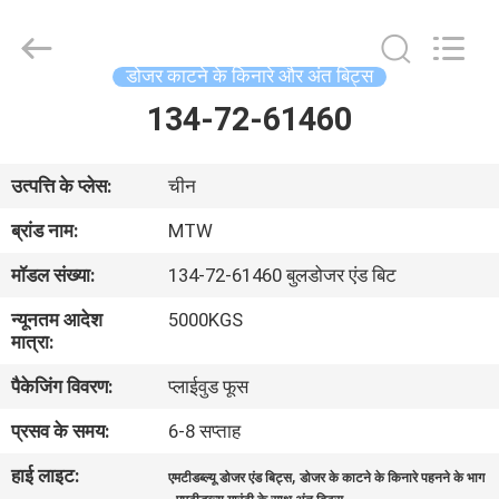
-
2026
MTW
WEAR
PARTS
डोजर काटने के किनारे और अंत बिट्स
(SUZHOU)
CO.,LTD.
All
134-72-61460
घर
Rights
Reserved.
उत्पादों
उत्पत्ति के प्लेस:
चीन
ब्रांड नाम:
MTW
वीडियो
मॉडल संख्या:
134-72-61460 बुलडोजर एंड बिट
न्यूनतम आदेश
5000KGS
हमारे
मात्रा:
बारे
पैकेजिंग विवरण:
प्लाईवुड फूस
में
प्रसव के समय:
6-8 सप्ताह
हाई लाइट:
,
कारखाना
एमटीडब्ल्यू डोजर एंड बिट्स
डोजर के काटने के किनारे पहनने के भाग
,