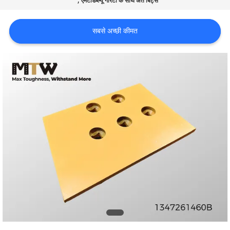
एमटीडब्ल्यू गारंटी के साथ अंत बिट्स
भ्रमण
सबसे अच्छी कीमत
गुणवत्ता
नियंत्रण
संपर्क
करें
समाचार
एक
उद्धरण
का